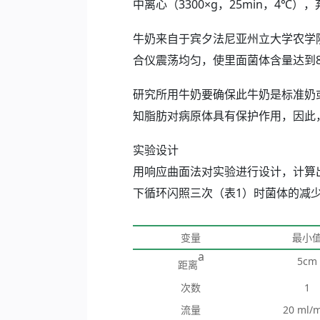
中离心（3300×g，25min，4℃
牛奶来自于宾夕法尼亚州立大学农学院
合仪震荡均匀，使里面菌体含量达到8-9 l
研究所用牛奶要确保此牛奶是标准奶
知脂肪对病原体具有保护作用，因此
实验设计
用响应曲面法对实验进行设计，计算出不同
下循环闪照三次（表1）时菌体的减
变量
最小
a
5cm
距离
次数
1
流量
20 ml/