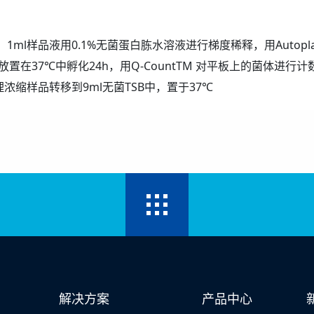
l样品液用0.1%无菌蛋白胨水溶液进行梯度稀释，用Autoplate
放置在37℃中孵化24h，用Q-CountTM 对平板上的菌体进行
浓缩样品转移到9ml无菌TSB中，置于37℃
解决方案
产品中心