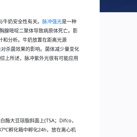
与牛奶安全性有关。
脉冲强光
是一种
成胸腺嘧啶二聚体导致病原体死亡。影
计和分析。牛奶放置在距离光源
估各种变量对杀菌效果的影响。菌体减少量变化
据相同。综上所述，脉冲紫外光很有可能应用
大豆琼脂斜面上(TSA；Difco，
放在37℃孵化箱中孵化24h，放在离心机