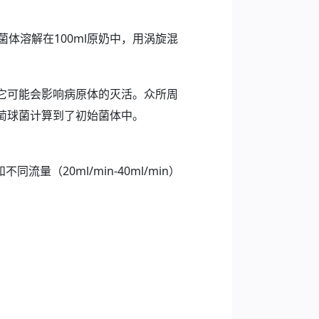
体溶解在100ml原奶中，用涡旋混
它可能会影响病原体的灭活。众所周
萄球菌计算到了初始菌体中。
（20ml/min-40ml/min）