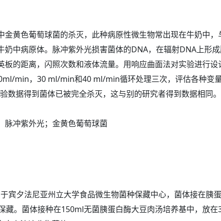
金黄色葡萄球菌的杀灭，此种病原性微生物常出现在牛奶中，
牛奶中病原体。脉冲紫外光损害菌体的DNA，在辐射DNA上形
英板的距离，闪照次数和液体流量。用响应曲面法对实验进行设
0ml/min，30 ml/min和40 ml/min循环处理三次，评
u/ml。第二个实验数据得到菌体已被完全杀灭，这与别的研究者得到数
；脉冲紫外光；金黄色葡萄球菌
）来自于宾夕法尼亚州立大学食品微生物菌种保藏中心，菌体接在胰蛋白酶
放置在4℃中保藏。菌体接种在150ml无菌胰蛋白酶大豆肉汤培养基中，