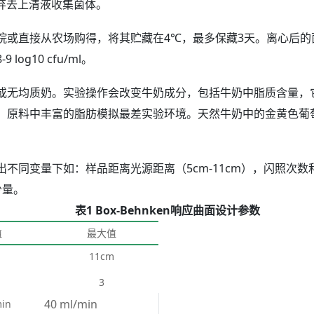
），弃去上清液收集菌体。
或直接从农场购得，将其贮藏在4℃，最多保藏3天。离心后的菌
og10 cfu/ml。
或无均质奶。实验操作会改变牛奶成分，包括牛奶中脂质含量，
，原料中丰富的脂肪模拟最差实验环境。天然牛奶中的金黄色葡
变量下如：样品距离光源距离（5cm-11cm），闪照次数和不同流量
少量。
表1 Box-Behnken响应曲面设计参数
值
最大值
11cm
3
40 ml/min
min