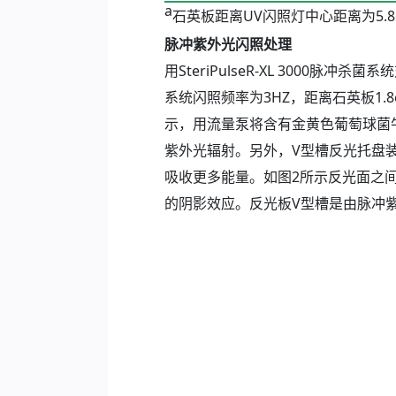
a
石英板距离UV闪照灯中心距离为5.8
脉冲紫外光闪照处理
用SteriPulseR-XL 3000
系统闪照频率为3HZ，距离石英板1.8
示，用流量泵将含有金黄色葡萄球菌
紫外光辐射。另外，V型槽反光托盘
吸收更多能量。如图2所示反光面之间
的阴影效应。反光板V型槽是由脉冲