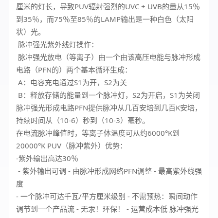
厘米的灯长，导致PUV辐射强烈的UVC + UVB的量从15％
到35％，而75％至85％的LAMP输出是一种白色（太阳
状）光。
脉冲强光紫外线灯操作：
脉冲强光放电（等离子）由一个由该高压电能与脉冲形成
电路（PFN的）两个基本循环生成：
A：电容充电通过S1为开，S2为关
B：释放存储的能量到一个脉冲灯，S2为开启，S1为关闭
脉冲强光形成电路PFN提供脉冲从几百安培到几百K安培，
持续时间从（10-6）秒到（10-3）毫秒。
在电流脉冲峰值时，等离子体温度可从约6000°K到
20000°K PUV（脉冲紫外）优势：
-紫外输出高达30％
- 紫外输出可调 - 由脉冲形成网络PFN调整 - 最高紫外线强
度
- 一个脉冲可达千瓦/平方厘米级别 - 不需预热：瞬间动作
调节到一个产品流 - 无汞！环保！ - 运营成本低 脉冲强光